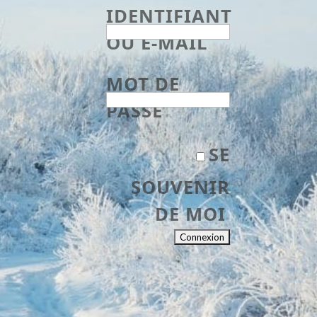
IDENTIFIANT
OU E-MAIL
MOT DE
PASSE
SE
SOUVENIR
DE MOI