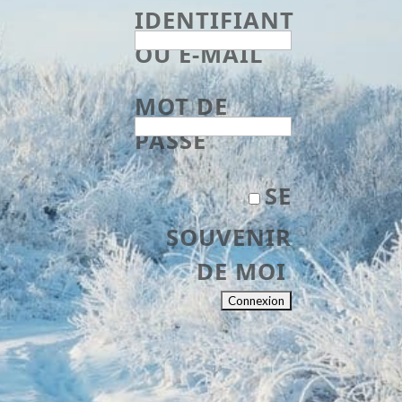
IDENTIFIANT
OU E-MAIL
MOT DE
PASSE
SE
SOUVENIR
DE MOI