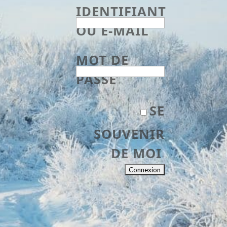
IDENTIFIANT
OU E-MAIL
MOT DE
PASSE
SE
SOUVENIR
DE MOI