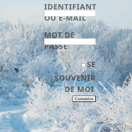
IDENTIFIANT
OU E-MAIL
MOT DE
PASSE
SE
SOUVENIR
DE MOI